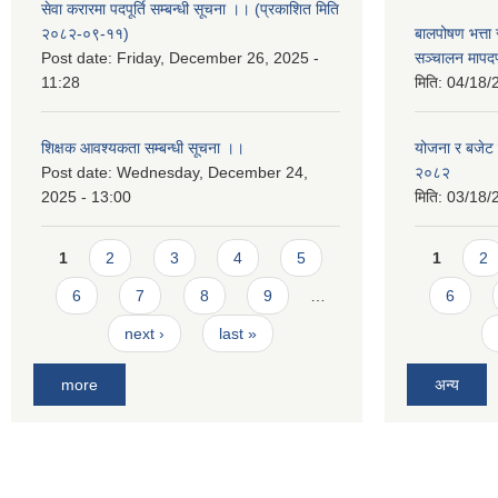
सेवा करारमा पदपूर्ति सम्बन्धी सूचना ।। (प्रकाशित मिति
२०८२-०९-११)
बालपोषण भत्ता 
Post date:
Friday, December 26, 2025 -
सञ्चालन मापद
11:28
मिति:
04/18/
शिक्षक आवश्यकता सम्बन्धी सूचना ।।
योजना र बजेट प
Post date:
Wednesday, December 24,
२०८२
2025 - 13:00
मिति:
03/18/
Pages
Pages
1
2
3
4
5
1
2
6
7
8
9
…
6
next ›
last »
more
अन्य