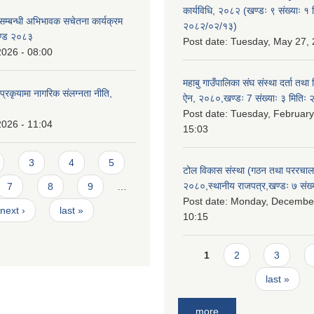
कार्यविधि, २०८२ (खण्डः ९ संख्याः १ 
सम्बन्धी अभिभावक सचेतना कार्यक्रम
२०८२/०२/१३)
ण्ड २०८३
Post date:
Tuesday, May 27, 
2026 - 08:00
महाबु गाउँपालिका संघ संस्था दर्ता तथा
्रकृयामा नागरिक संलग्नता नीति,
ऐन, २०८०,खण्डः 7 संख्याः ३ मिति
Post date:
Tuesday, February
2026 - 11:04
15:03
3
4
5
टोल विकास संस्था (गठन तथा पररचा
२०८०,स्थानीय राजपत्र,खण्डः ७ संख्
7
8
9
…
Post date:
Monday, December
next ›
last »
10:15
Pages
1
2
3
last »
more