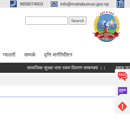
9858074603
info@mahabumun.gov.np
Search form
Search
ग्यालरी
सम्पर्क
वृत्ति मार्गनिर्देशन
सामाजिक सुरक्षा भत्ता रकम वितरण सम्बन्धमा ।।