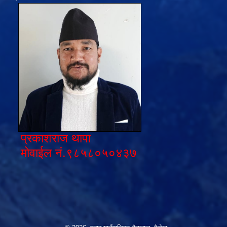
प्रकाशराज थापा
मोवाईल नं.९८५८०५०४३७