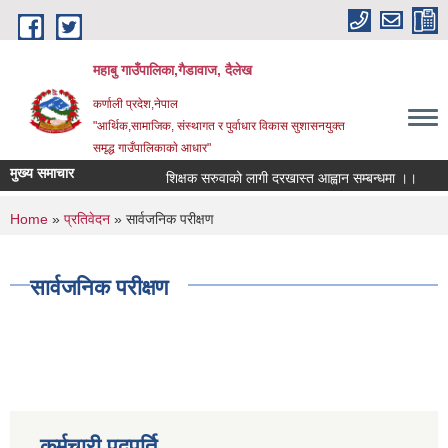
Skip to main content
महाबु गाउँपालिका,गैडावाज, दैलेख
कर्णाली प्रदेश,नेपाल
"आर्थिक,सामाजिक, संस्थागत र पुर्वाधार विकास सुशासनयुक्त
समृद्ध गाउँपालिकाकाे आधार"
मुख्य समाचार
शिक्षक सरुवाको लागी दरखास्त आह्वान सम्बन्धमा ।।
का
You are here
Home
»
प्रतिवेदन
» सार्वजनिक परीक्षण
सार्वजनिक परीक्षण
कर्मचारी पदपूर्ति