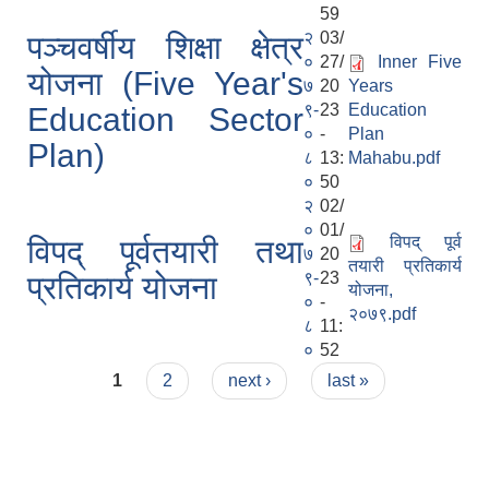
59
२
03/
पञ्चवर्षीय शिक्षा क्षेत्र
०
27/
Inner Five
योजना (Five Year's
७
20
Years
९-
23
Education
Education Sector
०
-
Plan
Plan)
८
13:
Mahabu.pdf
०
50
२
02/
०
01/
विपद् पूर्व
विपद् पूर्वतयारी तथा
७
20
तयारी प्रतिकार्य
९-
23
प्रतिकार्य योजना
योजना,
०
-
२०७९.pdf
८
11:
०
52
Pages
1
2
next ›
last »