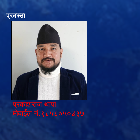
प्रवक्ता
प्रकाशराज थापा
मोवाईल नं.९८५८०५०४३७