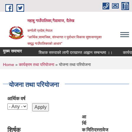
Skip to main content
महाबु गाउँपालिका,गैडावाज, दैलेख
कर्णाली प्रदेश,नेपाल
"आर्थिक,सामाजिक, संस्थागत र पुर्वाधार विकास सुशासनयुक्त
समृद्ध गाउँपालिकाकाे आधार"
मुख्य समाचार
शिक्षक सरुवाको लागी दरखास्त आह्वान सम्बन्धमा ।।
कार्यपालिक
You are here
Home
»
कार्यक्रम तथा परियोजना
» योजना तथा परियोजना
योजना तथा परियोजना
आर्थिक वर्ष
आ
र्थि
शिर्षक
क
मिति
दस्तावेज