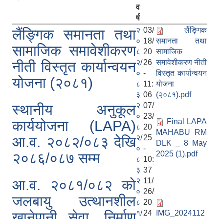
व
र्ष
२
03/
लैंङ्गिक
लैंङ्गिक समानता तथा
०
18/
समानता तथा
सामाजिक समावेशीकरण
८
20
सामाजिक
२/
26
समावेशीकरण नीती
नीती विस्तृत कार्यान्वयन
०
-
विस्तृत कार्यान्वयन
योजना (२०८१)
८
11:
योजना
३
06
(२०८१).pdf
२
07/
स्थानीय अनुकूल
०
23/
Final LAPA
कार्ययोजना (LAPA)
८
20
MAHABU RM
२/
25
आ.व. २०८२/०८३ देखि
DLK _ 8 May
०
-
2025 (1).pdf
२०८६/०८७ सम्म
८
10:
३
37
२
11/
आ.व. २०८१/०८२ को
०
26/
जलबायु उत्थानशील
८
20
१/
24
IMG_2024112
खानेपानी सेवा, निर्माण