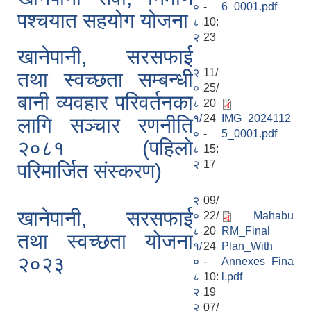
०
-
6_0001.pdf
पश्चयात सहयोग योजना
८
10:
२
23
खानेपानी, सरसफाई
२
11/
तथा स्वच्छता सम्बन्धी
०
25/
बानी व्यवहार परिवर्तनका
८
20
१/
24
IMG_2024112
लागि सञ्चार रणनीति
०
-
5_0001.pdf
२०८१ (पहिलो
८
15:
२
17
परिमार्जित संस्करण)
२
09/
खानेपानी, सरसफाई
०
22/
Mahabu
८
20
RM_Final
तथा स्वच्छता योजना
१/
24
Plan_With
२०२३
०
-
Annexes_Fina
८
10:
l.pdf
२
19
२
07/