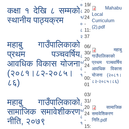
०
19/
Mahabu
कक्षा १ देखि ८ सम्मको
८
20
Local
१/
24
स्थानीय पाठ्यक्रम
Curriculum
०
-
(2).pdf
८
11:
२
37
महाबु गाउँपालिकाको
06/
महाबु
प्रथम पञ्चवर्षिय
30/
८
गाउँपालिकाको
20
आवधिक विकास योजना
०/
प्रथम पञ्चवर्षिय
24
८
आवधिक विकास
(२०८१।८२-२०८५।
-
१
योजना (२०८१।
00:
८६)
८२-२०८५।८६)
01
03/
महाबु गाउँपालिकाको
31/
८
20
सामाजिक
सामाजिक समावेशीकरण
०/
24
समावेशिकरण
८
नीति, २०७९
-
निति.pdf
१
15: