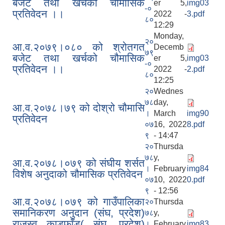
बजेट तथा खर्चको चौमासिक
er 5,
img03
-०
प्रतिवेदन ।।
2022 -
3.pdf
८०
12:29
Monday,
२०
आ.व.२०७९।०८० को श्रोतगत
Decemb
७९
बजेट तथा खर्चको चौमासिक
er 5,
img03
-०
प्रतिवेदन ।।
2022 -
2.pdf
८०
12:25
२०
Wednes
७८
day,
आ.व.२०७८।७९ को दोश्रो चौमासि
।
March
img90
प्रतिवेदन
०७
16, 2022
8.pdf
९
- 14:47
२०
Thursda
७८
y,
आ.व.२०७८।०७९ को संघीय शर्सत
।
February
img84
विशेष अनुदाको चौमासिक प्रतिवेदन
०७
10, 2022
0.pdf
९
- 12:56
आ.व.२०७८।०७९ को गाउँपालिका
२०
Thursda
समानिकरण अनुदान (संघ, प्रदेश)
७८
y,
राजस्व काडफाँड( संघ, प्रदेश)
।
February
img83