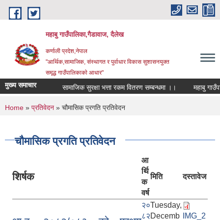
Skip to main content
महाबु गाउँपालिका,गैडावाज, दैलेख
कर्णाली प्रदेश,नेपाल
"आर्थिक,सामाजिक, संस्थागत र पुर्वाधार विकास सुशासनयुक्त
समृद्ध गाउँपालिकाकाे आधार"
मुख्य समाचार
सामाजिक सुरक्षा भत्ता रकम वितरण सम्बन्धमा ।।
You are here
Home
»
प्रतिवेदन
» चौमासिक प्रगति प्रतिवेदन
चौमासिक प्रगति प्रतिवेदन
आ
र्थि
शिर्षक
मिति
दस्तावेज
क
वर्ष
२०
Tuesday,
८२
Decemb
IMG_2