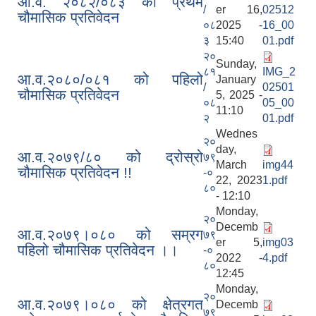
आ.व. २०८२/०८३ को प्रथम
/
er 16,
02512
चौमासिक प्रतिवेदन
०८
2025 -
16_00
३
15:40
01.pdf
२०
Sunday,
८१
IMG_2
आ.व.२०८०/०८१ को पहिलो
January
/
02501
चौमासिक प्रतिवेदन
5, 2025 -
०८
05_00
11:10
२
01.pdf
Wednes
२०
day,
आ.व.२०७९/८० को द्रोस्रो
७९
March
img44
चौमासिक प्रतिवेदन !!
-०
22, 2023
1.pdf
८०
- 12:10
Monday,
२०
Decemb
आ.व.२०७९।०८० को सम्रग
७९
er 5,
img03
पहिलो चौमासिक प्रतिवेदन ।।
-०
2022 -
4.pdf
८०
12:45
Monday,
२०
आ.व.२०७९।०८० को क्षेत्रगत
Decemb
७९