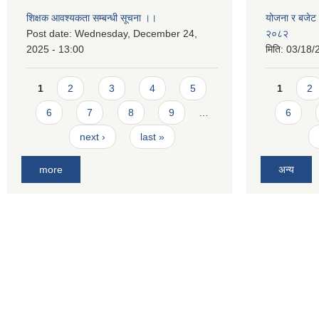
शिक्षक आवश्यकता सम्बन्धी सूचना ।।
योजना र बजेट प
Post date:
Wednesday, December 24,
२०८२
2025 - 13:00
मिति:
03/18/
Pages
Pages
1
2
3
4
5
1
2
6
7
8
9
…
6
next ›
last »
more
अन्य