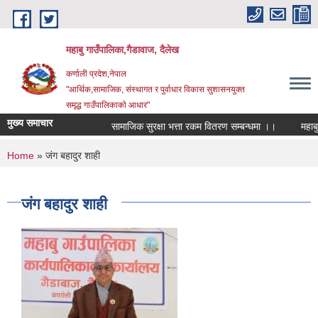
Skip to main content
महाबु गाउँपालिका,गैडावाज, दैलेख
कर्णाली प्रदेश,नेपाल
"आर्थिक,सामाजिक, संस्थागत र पुर्वाधार विकास सुशासनयुक्त
समृद्ध गाउँपालिकाकाे आधार"
मुख्य समाचार
सामाजिक सुरक्षा भत्ता रकम वितरण सम्बन्धमा ।।
You are here
Home
» जंग बहादुर शाही
जंग बहादुर शाही