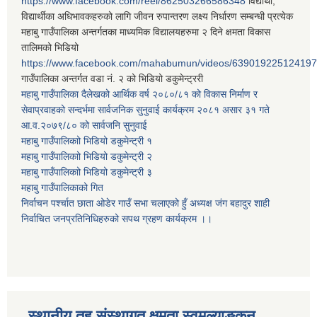
https://www.facebook.com/reel/862503266586348
विद्यार्थी,
विद्यार्थीका अधिभावकहरुको लागि जीवन रुपान्तरण लक्ष्य निर्धारण सम्बन्धी प्रत्येक
महाबु गाउँपालिका अन्तर्गतका माध्यमिक विद्यालयहरुमा २ दिने क्षमता विकास
तालिमको भिडियो
https://www.facebook.com/mahabumun/videos/639019225124197
गाउँपालिका अन्तर्गत वडा नं. २ को भिडियो डकुमेन्ट्ररी
महाबु गाउँपालिका दैलेखको आर्थिक वर्ष २०८०/८१ को विकास निर्माण र
सेवाप्रवाहको सन्दर्भमा सार्वजनिक सुनुवाई कार्यक्रम २०८१ असार ३१ गते
आ.व.२०७९/८० को सार्वजनि सुनुवाई
महाबु गाउँपालिकाो भिडियो डकुमेन्ट्री
१
महाबु गाउँपालिकाो भिडियो डकुमेन्ट्री
२
महाबु गाउँपालिकाो भिडियो डकुमेन्ट्री
३
महाबु गाउँपालिकाको गित
निर्वाचन पर्श्चात छाता ओडेर गाउँ सभा चलाएको हुँ अध्यक्ष जंग बहादुर शाही
निर्वाचित जनप्रतिनिधिहरुको सपथ ग्रहण कार्यक्रम ।।
स्थानीय तह संस्थागत क्षमता स्वमूल्याङ्कन,