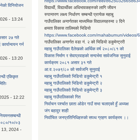
https://www.facebook.com/reel/8625032665863
न बनेको विनियोजन
विद्यार्थी, विद्यार्थीका अधिभावकहरुको लागि जीवन
रुपान्तरण लक्ष्य निर्धारण सम्बन्धी प्रत्येक महाबु
2026 - 13:24
गाउँपालिका अन्तर्गतका माध्यमिक विद्यालयहरुमा २ दिने
क्षमता विकास तालिमको भिडियो
https://www.facebook.com/mahabumun/videos
असार २७ गते
गाउँपालिका अन्तर्गत वडा नं. २ को भिडियो डकुमेन्ट्ररी
कार्यान्वयन गर्न
महाबु गाउँपालिका दैलेखको आर्थिक वर्ष २०८०/८१ को
विकास निर्माण र सेवाप्रवाहको सन्दर्भमा सार्वजनिक सुनुवाई
2026 - 13:20
कार्यक्रम २०८१ असार ३१ गते
आ.व.२०७९/८० को सार्वजनि सुनुवाई
महाबु गाउँपालिकाो भिडियो डकुमेन्ट्री
१
बन्धी एकिकृत
महाबु गाउँपालिकाो भिडियो डकुमेन्ट्री
२
मितिः
महाबु गाउँपालिकाो भिडियो डकुमेन्ट्री
३
महाबु गाउँपालिकाको गित
2025 - 12:22
निर्वाचन पर्श्चात छाता ओडेर गाउँ सभा चलाएको हुँ अध्यक्ष
जंग बहादुर शाही
 नियमनसम्बन्धी
निर्वाचित जनप्रतिनिधिहरुको सपथ ग्रहण कार्यक्रम ।।
ः २०८०/१०/०३
 13, 2024 -