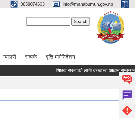
9858074603
info@mahabumun.gov.np
Search form
Search
ग्यालरी
सम्पर्क
वृत्ति मार्गनिर्देशन
शिक्षक सरुवाको लागी दरखास्त आह्वान सम्बन्धमा ।।