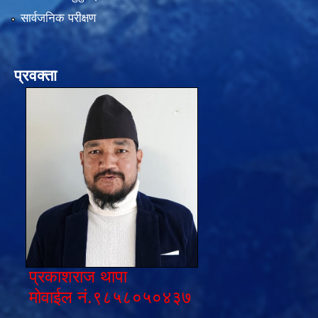
सार्वजनिक परीक्षण
प्रवक्ता
प्रकाशराज थापा
मोवाईल नं.९८५८०५०४३७