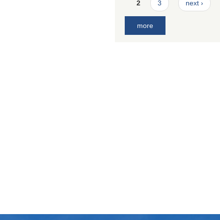
2
3
next ›
more