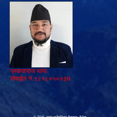
प्रकाशराज थापा
मोवाईल नं.९८५८०५०४३७