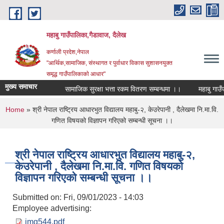
Skip to main content
महाबु गाउँपालिका,गैडावाज, दैलेख
कर्णाली प्रदेश,नेपाल
"आर्थिक,सामाजिक, संस्थागत र पुर्वाधार विकास सुशासनयुक्त
समृद्ध गाउँपालिकाकाे आधार"
मुख्य समाचार
सामाजिक सुरक्षा भत्ता रकम वितरण सम्बन्धमा ।।
You are here
Home
» श्री नेपाल राष्ट्रिय आधारभुत विद्यालय महाबु-२, केउरेपानी , दैलेखमा नि.मा.वि.
गणित विषयको विज्ञापन गरिएको सम्बन्धी सूचना ।।
श्री नेपाल राष्ट्रिय आधारभुत विद्यालय महाबु-२,
केउरेपानी , दैलेखमा नि.मा.वि. गणित विषयको
विज्ञापन गरिएको सम्बन्धी सूचना ।।
Submitted on:
Fri, 09/01/2023 - 14:03
Employee advertising:
img544.pdf