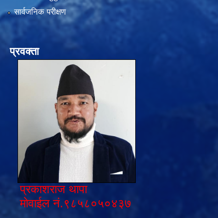
सार्वजनिक परीक्षण
प्रवक्ता
प्रकाशराज थापा
मोवाईल नं.९८५८०५०४३७