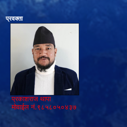
प्रवक्ता
प्रकाशराज थापा
मोवाईल नं.९८५८०५०४३७