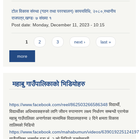
टोल विकास संस्था (गठन तथा पररचालन) काययविधि, २०८०,स्थानीय
राजपत्र,खण्डः ७ संख्या १
Post date:
Monday, December 11, 2023 - 10:15
Pages
1
2
3
next ›
last »
more
महाबु गाउँपालिकाको भिडियोहरु
https://www.facebook.com/reel/862503266586348
विद्यार्थी,
विद्यार्थीका अधिभावकहरुको लागि जीवन रुपान्तरण लक्ष्य निर्धारण सम्बन्धी प्रत्येक
महाबु गाउँपालिका अन्तर्गतका माध्यमिक विद्यालयहरुमा २ दिने क्षमता विकास
तालिमको भिडियो
https://www.facebook.com/mahabumun/videos/639019225124197
गाउँपालिका अन्तर्गत वडा नं. २ को भिडियो डकुमेन्ट्ररी