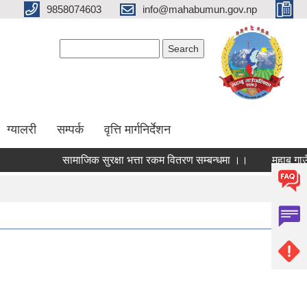
9858074603
info@mahabumun.gov.np
Search form
Search
ग्यालरी
सम्पर्क
वृत्ति मार्गनिर्देशन
सामाजिक सुरक्षा भत्ता रकम वितरण सम्बन्धमा ।।