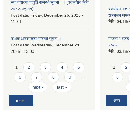
सेवा करारमा पदपूर्ति सम्बन्धी सूचना ।। (प्रकाशित मिति
२०८२-०९-११)
बालपोषण भत्ता 
Post date:
Friday, December 26, 2025 -
सञ्चालन मापद
11:28
मिति:
04/18/
शिक्षक आवश्यकता सम्बन्धी सूचना ।।
योजना र बजेट प
Post date:
Wednesday, December 24,
२०८२
2025 - 13:00
मिति:
03/18/
Pages
Pages
1
2
3
4
5
1
2
6
7
8
9
…
6
next ›
last »
more
अन्य