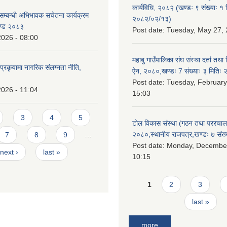
कार्यविधि, २०८२ (खण्डः ९ संख्याः १ 
सम्बन्धी अभिभावक सचेतना कार्यक्रम
२०८२/०२/१३)
ण्ड २०८३
Post date:
Tuesday, May 27, 
2026 - 08:00
महाबु गाउँपालिका संघ संस्था दर्ता तथा
्रकृयामा नागरिक संलग्नता नीति,
ऐन, २०८०,खण्डः 7 संख्याः ३ मिति
Post date:
Tuesday, February
2026 - 11:04
15:03
3
4
5
टोल विकास संस्था (गठन तथा पररचा
२०८०,स्थानीय राजपत्र,खण्डः ७ संख्
7
8
9
…
Post date:
Monday, December
next ›
last »
10:15
Pages
1
2
3
last »
more