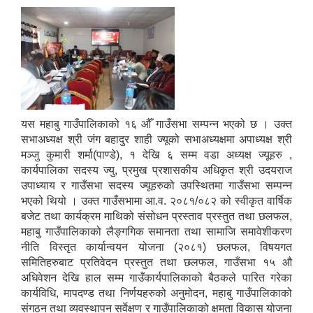
यस महाबु गाउँपालिकाको १६ औँ गाउँसभा सम्पन्न भएको छ । उक्त
सभाअध्यक्ष श्री जंग बहादुर शाही ज्यूको सभाअध्यक्षमा अपाध्यक्ष श्री
मञ्जु कुमारी शर्मा(पाण्डे), १ देखि ६ सम्म वडा अध्यक्ष ज्यूहरु ,
कार्यपालिका सदस्य ज्यु, प्रमुख प्रशासकीय अधिकृत श्री उदयराज
उपाध्याय र गाउँसभा सदस्य ज्यूहरुको उपस्थितमा गाउँसभा सम्पन्न
भएको थियो । उक्त गाउँसभामा आ.व. २०८१/०८२ को स्वीकृत वार्षिक
बजेट तथा कार्यक्रम माथिको संसोधन प्रस्ताव प्रस्तुत तथा छलफल,
महाबु गाउँपालिकाको लैङ्गगिक समानता तथा सामाजि समावेशीकरण
नीति विस्तृत कार्यान्वयन योजना (२०८१) छलफल, विषयगत
समितिहरुबाट प्रतिवेदन प्रस्तुत तथा छलफल, गाउँसभा १५ औ
अधिवेशन देखि हाल सम्म गाउँकार्यपालिकाको बैठकले पारित गरेका
कार्यविधि, मापदण्ड तथा निर्णयहरुको अनुमोदन, महाबु गाउँपालिकाको
संगठन तथा व्यवस्थापन सर्वेक्षण र गाउँपालिकाको क्षमता विकास योजना