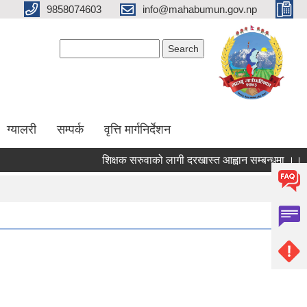
9858074603
info@mahabumun.gov.np
Search form
Search
ग्यालरी
सम्पर्क
वृत्ति मार्गनिर्देशन
शिक्षक सरुवाको लागी दरखास्त आह्वान सम्बन्धमा ।।