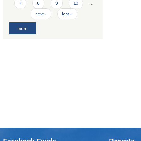
7
8
9
10
…
next ›
last »
more