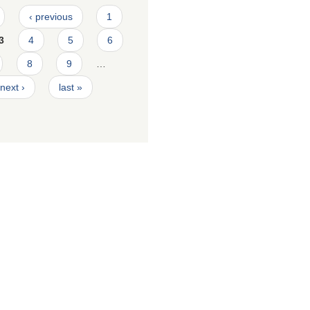
‹ previous
1
3
4
5
6
8
9
…
next ›
last »