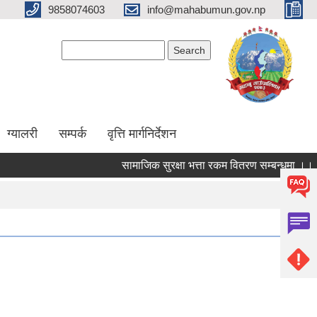
9858074603
info@mahabumun.gov.np
Search form
Search
ग्यालरी
सम्पर्क
वृत्ति मार्गनिर्देशन
सामाजिक सुरक्षा भत्ता रकम वितरण सम्बन्धमा ।।