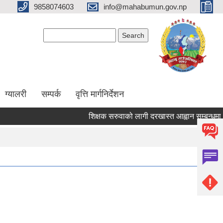
9858074603
info@mahabumun.gov.np
Search form
Search
ग्यालरी
सम्पर्क
वृत्ति मार्गनिर्देशन
शिक्षक सरुवाको लागी दरखास्त आह्वान सम्बन्धमा ।।