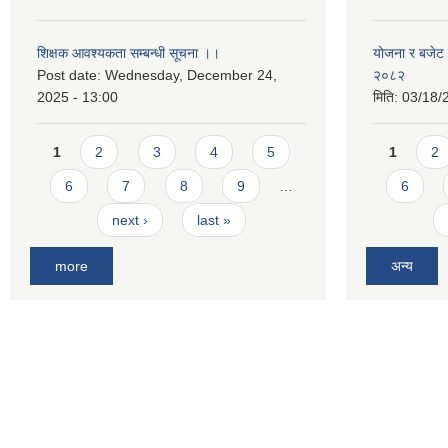
शिक्षक आवश्यकता सम्बन्धी सूचना ।।
योजना र बजेट प
Post date:
Wednesday, December 24,
२०८२
2025 - 13:00
मिति:
03/18/
Pages
Pages
1
2
3
4
5
1
2
6
7
8
9
…
6
next ›
last »
more
अन्य