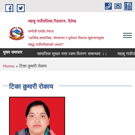
Skip to main content
महाबु गाउँपालिका,गैडावाज, दैलेख
कर्णाली प्रदेश,नेपाल
"आर्थिक,सामाजिक, संस्थागत र पुर्वाधार विकास सुशासनयुक्त
समृद्ध गाउँपालिकाकाे आधार"
मुख्य समाचार
सामाजिक सुरक्षा भत्ता रकम वितरण सम्बन्धमा ।।
You are here
Home
» टिका कुमारी राेकाय
टिका कुमारी राेकाय