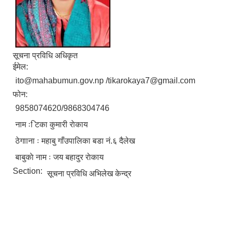
सूचना प्रविधि अधिकृत
ईमेल:
ito@mahabumun.gov.np /tikarokaya7@gmail.com
फोन:
9858074620/9868304746
नाम ः िटका कुमारी राेकाय
ठेगााना ः महाबु गाँउपालिका बडा नं.६ दैलेख
बाबुकाे नाम ः जय बहादुर राेकाय
Section:
सूचना प्रविधि अभिलेख केन्द्र