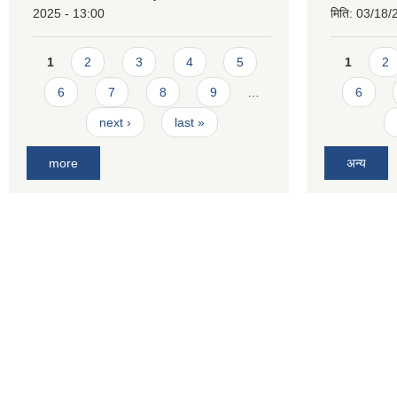
2025 - 13:00
मिति:
03/18/
Pages
Pages
1
2
3
4
5
1
2
6
7
8
9
…
6
next ›
last »
more
अन्य