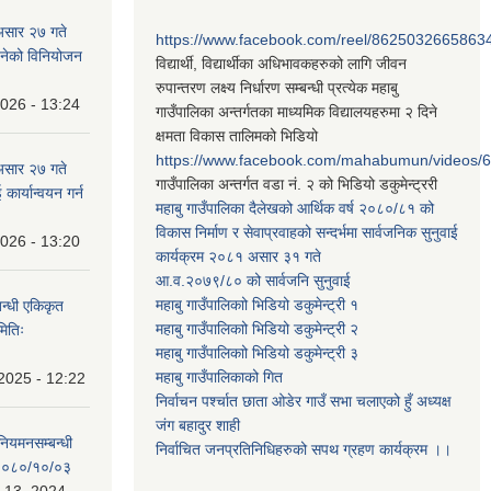
असार २७ गते
https://www.facebook.com/reel/8625032665863
न बनेको विनियोजन
विद्यार्थी, विद्यार्थीका अधिभावकहरुको लागि जीवन
रुपान्तरण लक्ष्य निर्धारण सम्बन्धी प्रत्येक महाबु
2026 - 13:24
गाउँपालिका अन्तर्गतका माध्यमिक विद्यालयहरुमा २ दिने
क्षमता विकास तालिमको भिडियो
https://www.facebook.com/mahabumun/videos
असार २७ गते
गाउँपालिका अन्तर्गत वडा नं. २ को भिडियो डकुमेन्ट्ररी
कार्यान्वयन गर्न
महाबु गाउँपालिका दैलेखको आर्थिक वर्ष २०८०/८१ को
विकास निर्माण र सेवाप्रवाहको सन्दर्भमा सार्वजनिक सुनुवाई
2026 - 13:20
कार्यक्रम २०८१ असार ३१ गते
आ.व.२०७९/८० को सार्वजनि सुनुवाई
महाबु गाउँपालिकाो भिडियो डकुमेन्ट्री
१
बन्धी एकिकृत
महाबु गाउँपालिकाो भिडियो डकुमेन्ट्री
२
मितिः
महाबु गाउँपालिकाो भिडियो डकुमेन्ट्री
३
महाबु गाउँपालिकाको गित
2025 - 12:22
निर्वाचन पर्श्चात छाता ओडेर गाउँ सभा चलाएको हुँ अध्यक्ष
जंग बहादुर शाही
 नियमनसम्बन्धी
निर्वाचित जनप्रतिनिधिहरुको सपथ ग्रहण कार्यक्रम ।।
ः २०८०/१०/०३