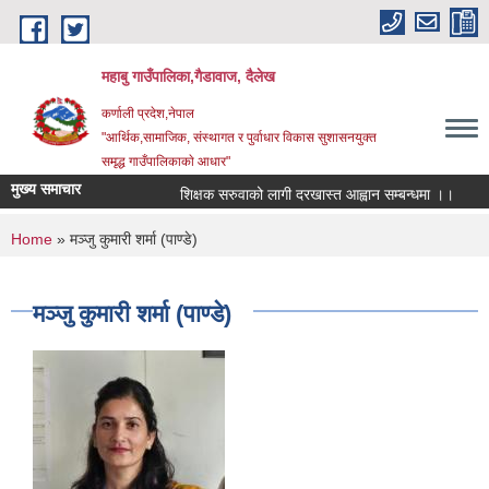
Skip to main content
महाबु गाउँपालिका,गैडावाज, दैलेख
कर्णाली प्रदेश,नेपाल
"आर्थिक,सामाजिक, संस्थागत र पुर्वाधार विकास सुशासनयुक्त
समृद्ध गाउँपालिकाकाे आधार"
मुख्य समाचार
शिक्षक सरुवाको लागी दरखास्त आह्वान सम्बन्धमा ।।
का
You are here
Home
» मञ्जु कुमारी शर्मा (पाण्डे)
मञ्जु कुमारी शर्मा (पाण्डे)