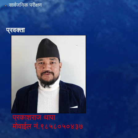
सार्वजनिक परीक्षण
प्रवक्ता
प्रकाशराज थापा
मोवाईल नं.९८५८०५०४३७