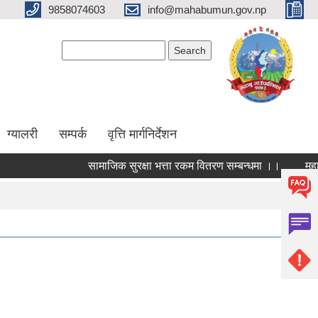
9858074603
info@mahabumun.gov.np
Search form
Search
ग्यालरी
सम्पर्क
वृत्ति मार्गनिर्देशन
सामाजिक सुरक्षा भत्ता रकम वितरण सम्बन्धमा ।।