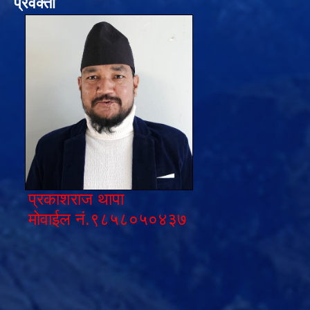
प्रवक्ता
प्रकाशराज थापा
मोवाईल नं.९८५८०५०४३७