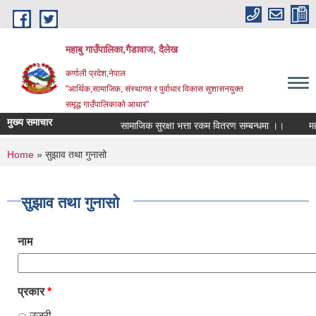
Skip to main content
महाबु गाउँपालिका,गैडावाज, दैलेख
कर्णाली प्रदेश,नेपाल
"आर्थिक,सामाजिक, संस्थागत र पुर्वाधार विकास सुशासनयुक्त
समृद्ध गाउँपालिकाकाे आधार"
मुख्य समाचार
सामाजिक सुरक्षा भत्ता रकम वितरण सम्बन्धमा ।।
You are here
Home
» सुझाव तथा गुनासो
सुझाव तथा गुनासो
नाम
प्रकार
*
उजुरी