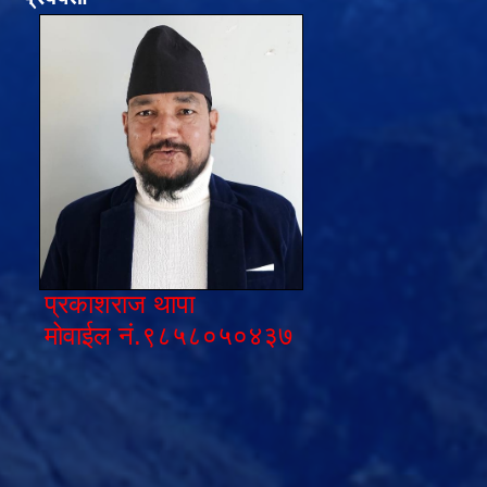
प्रकाशराज थापा
मोवाईल नं.९८५८०५०४३७