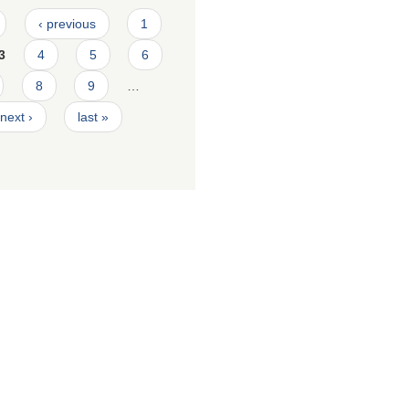
‹ previous
1
3
4
5
6
8
9
…
next ›
last »