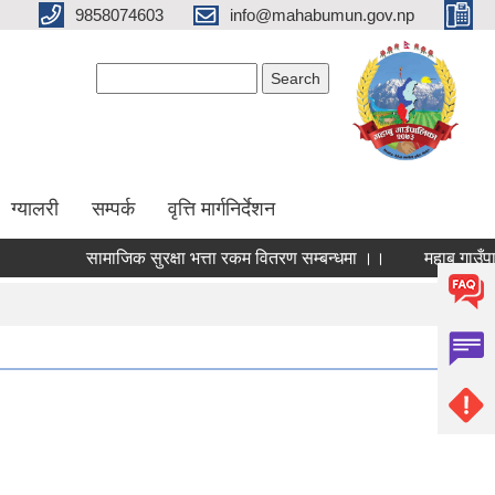
9858074603
info@mahabumun.gov.np
Search form
Search
ग्यालरी
सम्पर्क
वृत्ति मार्गनिर्देशन
सामाजिक सुरक्षा भत्ता रकम वितरण सम्बन्धमा ।।