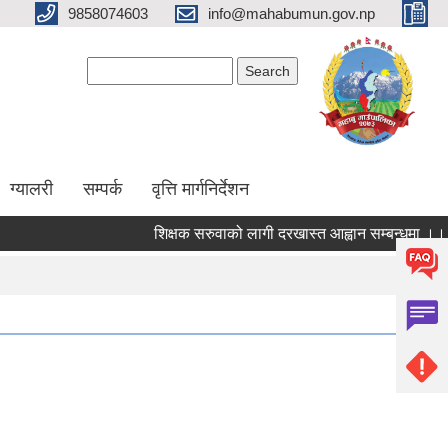
9858074603
info@mahabumun.gov.np
Search form
Search
ग्यालरी
सम्पर्क
वृत्ति मार्गनिर्देशन
शिक्षक सरुवाको लागी दरखास्त आह्वान सम्बन्धमा ।।