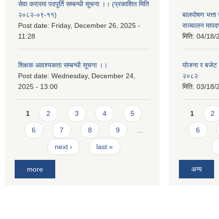
सेवा करारमा पदपूर्ति सम्बन्धी सूचना ।। (प्रकाशित मिति
२०८२-०९-११)
बालपोषण भत्ता 
Post date:
Friday, December 26, 2025 -
सञ्चालन मापद
11:28
मिति:
04/18/
शिक्षक आवश्यकता सम्बन्धी सूचना ।।
योजना र बजेट प
Post date:
Wednesday, December 24,
२०८२
2025 - 13:00
मिति:
03/18/
Pages
Pages
1
2
3
4
5
1
2
6
7
8
9
…
6
next ›
last »
more
अन्य