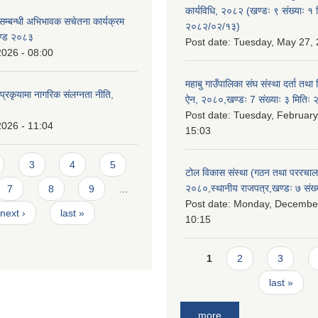
कार्यविधि, २०८२ (खण्डः ९ संख्याः १ 
सम्बन्धी अभिभावक सचेतना कार्यक्रम
२०८२/०२/१३)
ण्ड २०८३
Post date:
Tuesday, May 27, 
2026 - 08:00
महाबु गाउँपालिका संघ संस्था दर्ता तथा
्रकृयामा नागरिक संलग्नता नीति,
ऐन, २०८०,खण्डः 7 संख्याः ३ मिति
Post date:
Tuesday, February
2026 - 11:04
15:03
3
4
5
टोल विकास संस्था (गठन तथा पररचा
२०८०,स्थानीय राजपत्र,खण्डः ७ संख्
7
8
9
…
Post date:
Monday, December
next ›
last »
10:15
Pages
1
2
3
last »
more