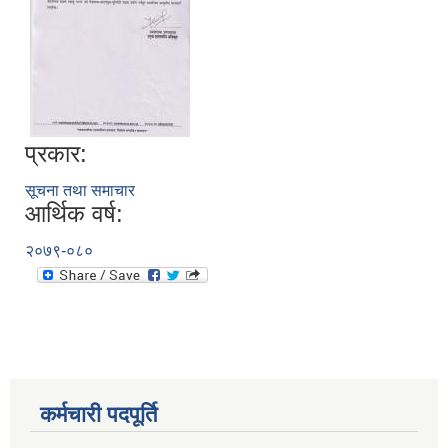
प्रकार:
सूचना तथा समाचार
आर्थिक वर्ष:
गैरसरकारी संघ संस्थाहरुलाई आ व २०८०।०८१ का लागि योजना कार्यक्रम तथा बजेट पेश गर्ने सम्बन्धी सूचना ।
२०७९-०८०
कर्मचारी पदपूर्ति