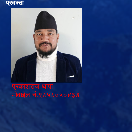
प्रवक्ता
प्रकाशराज थापा
मोवाईल नं.९८५८०५०४३७