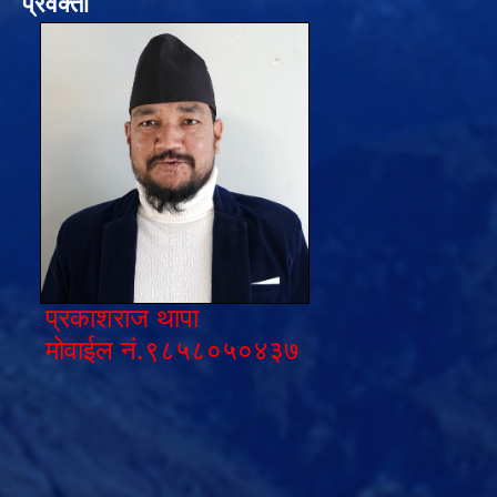
प्रवक्ता
प्रकाशराज थापा
मोवाईल नं.९८५८०५०४३७