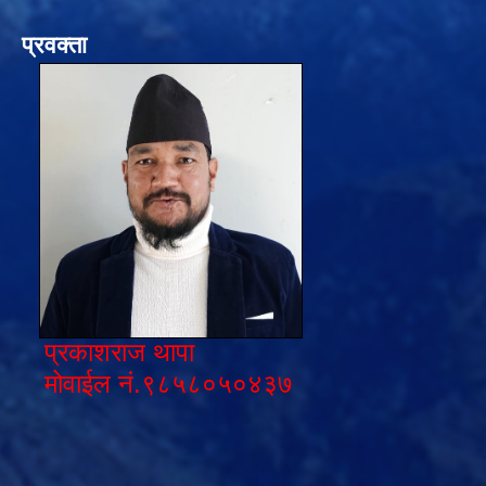
प्रवक्ता
प्रकाशराज थापा
मोवाईल नं.९८५८०५०४३७