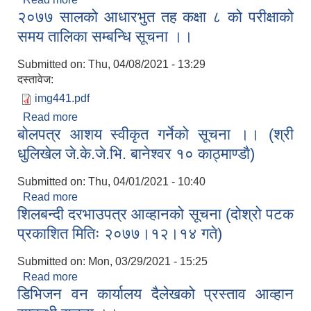
२०७७ सालको आधारभुत तह कक्षा ८ को परीक्षाको
अभियानमा सहभागी बनाैँ । आफ्नो वडा वा पायक पर्ने दर्ता
शिविरमा गइ व्यक्तिगत घटना दर्ता गराैँ ।
समय तालिका सम्बन्धि सूचना ।।
Submitted on:
Thu, 04/08/2021 - 13:29
दस्तावेज:
img441.pdf
Read more
about २०७७ सालको आधारभुत तह कक्षा ८ को परीक्षाको
बोलपत्र आशय स्वीकृत गर्नेको सूचना ।। (श्री
समय तालिका सम्बन्धि सूचना ।।
धुलिखेल जे.के.जे.भि. बानेश्वर १० काठ्माण्डाै)
Submitted on:
Thu, 04/01/2021 - 10:40
Read more
about बोलपत्र आशय स्वीकृत गर्नेको सूचना ।। (श्री
शिलबन्दी दरभाउपत्र आव्हानको सूचना (दोश्रो पटक
धुलिखेल जे.के.जे.भि. बानेश्वर १० काठ्माण्डाै)
प्रकाशित मितिः २०७७।१२।१४ गते)
Submitted on:
Mon, 03/29/2021 - 15:25
Read more
about शिलबन्दी दरभाउपत्र आव्हानको सूचना (दोश्रो पटक
डिभिजन वन कार्यालय दैलेखको प्रस्ताव आव्हान
प्रकाशित मितिः २०७७।१२।१४ गते)