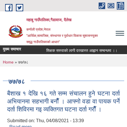
Skip to main content
महाबु गाउँपालिका,गैडावाज, दैलेख
कर्णाली प्रदेश,नेपाल
"आर्थिक,सामाजिक, संस्थागत र पुर्वाधार विकास सुशासनयुक्त
समृद्ध गाउँपालिकाकाे आधार"
मुख्य समाचार
शिक्षक सरुवाको लागी दरखास्त आह्वान सम्बन्धमा ।।
कार
You are here
Home
» ७७/७८
७७/७८
बैशाख १ देखि १६ गते सम्म संचालन हुने घटना दर्ता
अभियानमा सहभागी बनाैँ । आफ्नो वडा वा पायक पर्ने
दर्ता शिविरमा गइ व्यक्तिगत घटना दर्ता गराैँ ।
Submitted on:
Thu, 04/08/2021 - 13:39
Read more
about बैशाख १ देखि १६ गते सम्म संचालन हुने घटना दर्ता