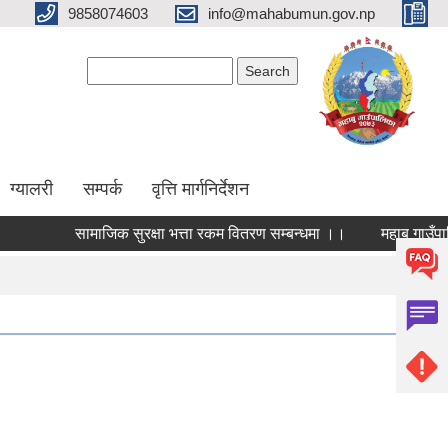
9858074603
info@mahabumun.gov.np
Search form
Search
ग्यालरी
सम्पर्क
वृत्ति मार्गनिर्देशन
सामाजिक सुरक्षा भत्ता रकम वितरण सम्बन्धमा ।।