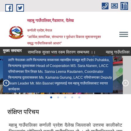
Skip to main content
महाबु गाउँपालिका,गैडावाज, दैलेख
कर्णाली प्रदेश,नेपाल
"आर्थिक,सामाजिक, संस्थागत र पुर्वाधार विकास सुशासनयुक्त
समृद्ध गाउँपालिकाकाे आधार"
मुख्य समाचार
सामाजिक सुरक्षा भत्ता रकम वितरण सम्बन्धमा ।।
महाबु 
लागि नेपालका लागि फिनल्याण्ड सरकारका महामहिम राजदूत श्री Petri Puhakka,
फिनल्याण्ड दूतावासका Head of Cooperation MS. Sara Alanen, LACC
परियोजनाका टिम लिडर Ms. Sanna Leena Rautanen, Coordinator
फिनल्या‍ण्ड दूतावासकका Ms. Kamana Gurung, LACC परियोजनाका Deputy
प्रमुख प्रशासकीय अधिकृत श्री भलाराम पंगाली ज्यूको विदाई तथा यस कार्यालयमा
Team Leader Mr. Min Basnet ज्यूहरुलाई यस महाबु गाउँपालिकाबाट स्वागत
प्रमुख प्रशासकीय अधिकृत श्री भक्त बहादुर मल्ल, प्रशासकीय अधिकृत श्री रण
रमाना लिई आउनु भएको प्रमुख प्रशासकीय अधिकृत श्री उदयराज उपाध्याय ज्यूको
कार्यक्रम
महावु गाउँपालिकाको गैडावाज सदरमुकाम
महाबु लेकमा स्थित शिवजिको दर्शन गर्दै भक्तजनहरू
बहादुर के.सी. र सहायक स्तर चौथो श्री कलम बहादुर महताराको विदाई कार्यक्रमा !!
स्वागत कार्यक्रम!!
संक्षिप्त परिचय
महाबु गाउँपालिका कर्णाली प्रदेश दैलेख जिल्लाको उत्तरमा कालीकोट