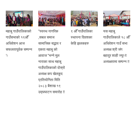
महाबु गाउँपालिकाको
"स्वस्थ नागरिक
९ औँ गाउँपालिका
यस महाबु
गाउँसभाको १९औँ
,सबल समाज
स्थापना दिवशका
गाउँपालिकाले १८ औँ
अधिवेशन आज
सामाजिक सद्भाव र
केहि झलकहरु
अधिवेशन गाउँ सभा
सफलतापूर्वक सम्पन्न
एकता महाबु को
अध्यक्ष श्री जंग
!!
आवाज "भन्ने मुल
बहादुर शाही ज्यूको
नाराका साथ महाबु
अध्यक्षतामा सम्पन्न !!
गाउँपालिकाको दोस्रो
अध्यक्ष कप खेलकुद
प्रतियोगिता मिति
२०८३ बैशाख १९
उद्घघाटन समारोह !!