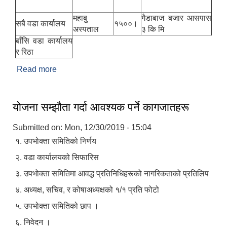
महाबु
गैडाबाज बजार आसपास
सबै वडा कार्यालय
१५००।
अस्पताल
३ कि मि
बाँसि वडा कार्यालय
र रिठा
Read more
about महाबु गाउँपालिका क्षेत्रभित्रका गाउँबाँसीहरूले
एम्बुलेन्स भाडामा प्रयोग गर्दा सेवाशुल्क तपशिल बमोजिम हुनेछ
।
योजना सम्झाैता गर्दा आवश्यक पर्ने कागजातहरू
Submitted on:
Mon, 12/30/2019 - 15:04
१. उपभोक्ता समितिको निर्णय
२. वडा कार्यालयको सिफारिस
३. उपभोक्ता समितिमा आवद्ध प्रतिनिधिहरूको नागरिकताको प्रतिलिप
४. अध्यक्ष, सचिव, र कोषाअध्यक्षको १/१ प्रति फोटो
५. उपभोक्ता समितिको छाप ।
६. निवेदन ।